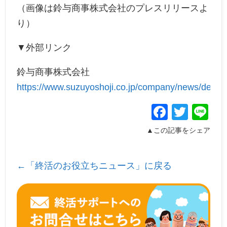
（画像は鈴与商事株式会社のプレスリリースよ
り）
▼外部リンク
鈴与商事株式会社
https://www.suzuyoshoji.co.jp/company/news/detail
Facebo
Twitt
Li
▲この記事をシェア
←「終活のお役立ちニュース」に戻る