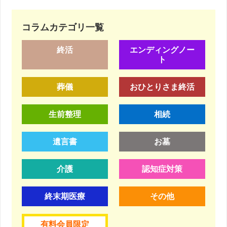
コラムカテゴリ一覧
終活
エンディングノー
ト
葬儀
おひとりさま終活
生前整理
相続
遺言書
お墓
介護
認知症対策
終末期医療
その他
有料会員限定