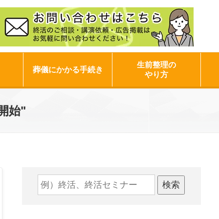
生前整理の
葬儀にかかる手続き
やり方
開始"
検索