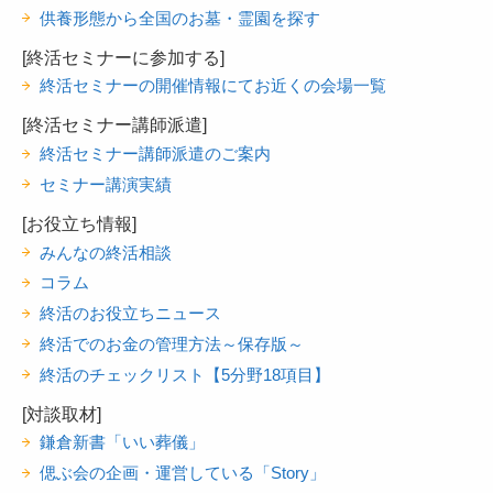
供養形態から全国のお墓・霊園を探す
[終活セミナーに参加する]
終活セミナーの開催情報にてお近くの会場一覧
[終活セミナー講師派遣]
終活セミナー講師派遣のご案内
セミナー講演実績
[お役立ち情報]
みんなの終活相談
コラム
終活のお役立ちニュース
終活でのお金の管理方法～保存版～
終活のチェックリスト【5分野18項目】
[対談取材]
鎌倉新書「いい葬儀」
偲ぶ会の企画・運営している「Story」