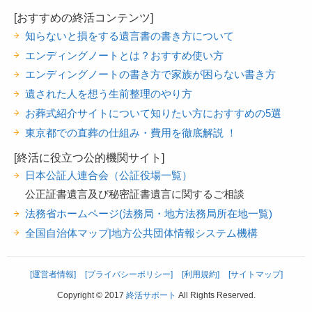
[おすすめの終活コンテンツ]
知らないと損をする遺言書の書き方について
エンディングノートとは？おすすめ使い方
エンディングノートの書き方で家族が困らない書き方
遺された人を想う生前整理のやり方
お葬式紹介サイトについて知りたい方におすすめの5選
東京都での直葬の仕組み・費用を徹底解説 ！
[終活に役立つ公的機関サイト]
日本公証人連合会（公証役場一覧）
公正証書遺言及び秘密証書遺言に関するご相談
法務省ホームページ(法務局・地方法務局所在地一覧)
全国自治体マップ|地方公共団体情報システム機構
[運営者情報]
[プライバシーポリシー]
[利用規約]
[サイトマップ]
Copyright © 2017
終活サポート
All Rights Reserved.