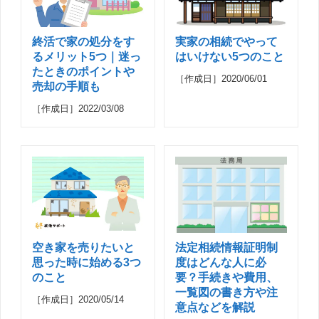
終活で家の処分をす
実家の相続でやって
るメリット5つ｜迷っ
はいけない5つのこと
たときのポイントや
［作成日］2020/06/01
売却の手順も
［作成日］2022/03/08
空き家を売りたいと
法定相続情報証明制
思った時に始める3つ
度はどんな人に必
のこと
要？手続きや費用、
一覧図の書き方や注
［作成日］2020/05/14
意点などを解説