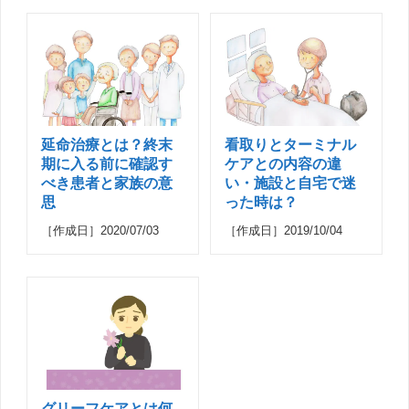
延命治療とは？終末
看取りとターミナル
期に入る前に確認す
ケアとの内容の違
べき患者と家族の意
い・施設と自宅で迷
思
った時は？
［作成日］2020/07/03
［作成日］2019/10/04
グリーフケアとは何