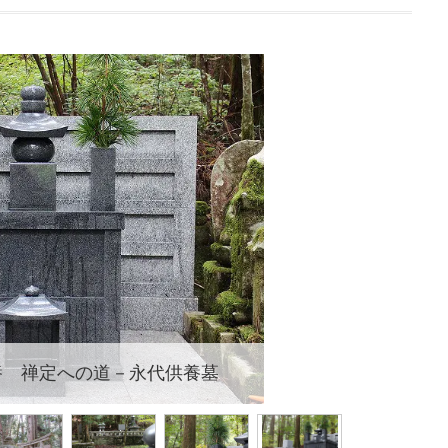
養 禅定への道－永代供養墓