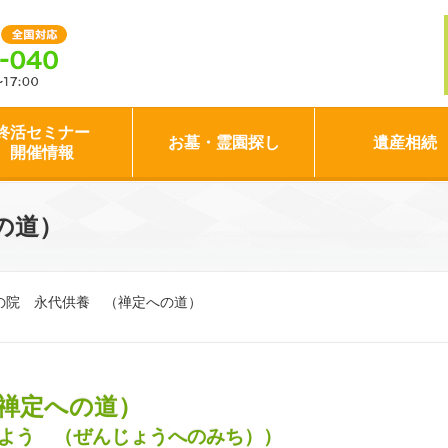
終活セミナー
お墓・霊園探し
遺産相続
開催情報
の道）
の院 永代供養 （禅定への道）
禅定への道）
よう （ぜんじょうへのみち））