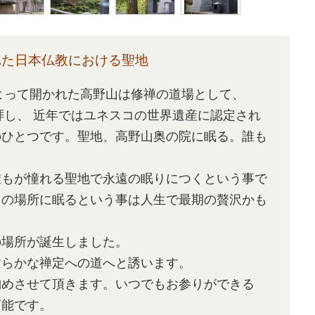
れた
日本仏教における聖地
によって開かれた高野山は修禅の道場として、
拝し、 近年ではユネスコの世界遺産に認定され
のひとつです。聖地、高野山奥の院に眠る。誰も
誰もが憧れる聖地で永遠の眠りにつくという事で
この場所に眠るという事は人生で最期の贅沢かも
の場所が誕生しました。
すらかな禅定への道へと誘います。
納めさせて頂きます。いつでもお参りができる
可能です。