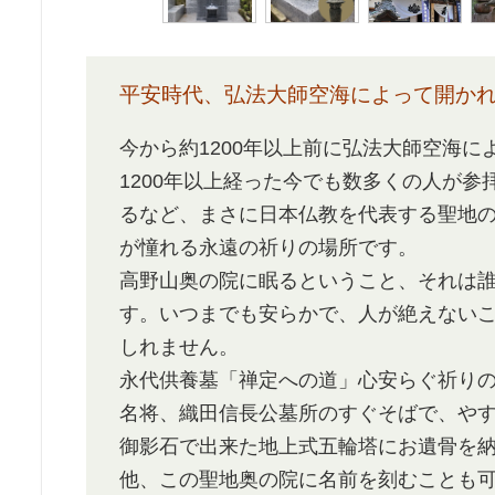
平安時代、弘法大師空海によって開か
今から約1200年以上前に弘法大師空海
1200年以上経った今でも数多くの人が参
るなど、まさに日本仏教を代表する聖地
が憧れる永遠の祈りの場所です。
高野山奥の院に眠るということ、それは
す。いつまでも安らかで、人が絶えない
しれません。
永代供養墓「禅定への道」心安らぐ祈り
名将、織田信長公墓所のすぐそばで、や
御影石で出来た地上式五輪塔にお遺骨を
他、この聖地奥の院に名前を刻むことも