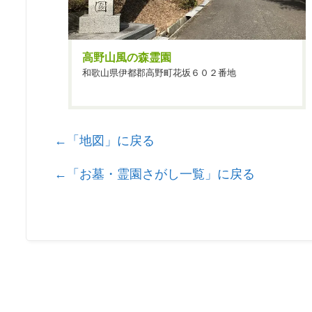
高野山風の森霊園
和歌山県伊都郡高野町花坂６０２番地
←「地図」に戻る
←「お墓・霊園さがし一覧」に戻る