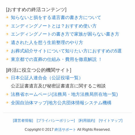
[おすすめの終活コンテンツ]
知らないと損をする遺言書の書き方について
エンディングノートとは？おすすめ使い方
エンディングノートの書き方で家族が困らない書き方
遺された人を想う生前整理のやり方
お葬式紹介サイトについて知りたい方におすすめの5選
東京都での直葬の仕組み・費用を徹底解説 ！
[終活に役立つ公的機関サイト]
日本公証人連合会（公証役場一覧）
公正証書遺言及び秘密証書遺言に関するご相談
法務省ホームページ(法務局・地方法務局所在地一覧)
全国自治体マップ|地方公共団体情報システム機構
[運営者情報]
[プライバシーポリシー]
[利用規約]
[サイトマップ]
Copyright © 2017
終活サポート
All Rights Reserved.