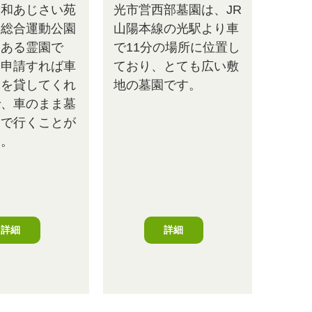
大和あじさい苑
光市営西部墓園は、JR
和総合運動公園
山陽本線の光駅より車
にある霊園で
で11分の場所に位置し
に申請すれば車
ており、とても広い敷
鍵を貸してくれ
地の墓園です。
で、車のまま墓
まで行くことが
す。
詳細
詳細