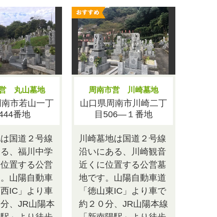
営 丸山墓地
周南市営 川崎墓地
周南市若山一丁
山口県周南市川崎二丁
444番地
目506―１番地
地は国道２号線
川崎墓地は国道２号線
ある、福川中学
沿いにある、川崎観音
に位置する公営
近くに位置する公営墓
す。山陽自動車
地です。山陽自動車道
西IC」より車
「徳山東IC」より車で
分、JR山陽本
約２０分、JR山陽本線
川駅」より徒歩
「新南陽駅」より徒歩