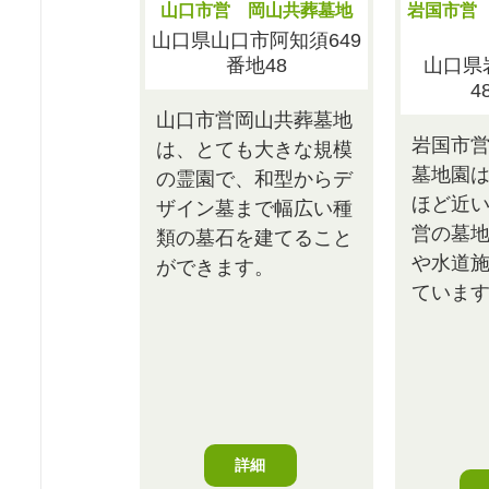
山口市営 岡山共葬墓地
岩国市営
山口県山口市阿知須649
番地48
山口県
4
山口市営岡山共葬墓地
岩国市
は、とても大きな規模
墓地園
の霊園で、和型からデ
ほど近
ザイン墓まで幅広い種
営の墓
類の墓石を建てること
や水道
ができます。
ていま
詳細