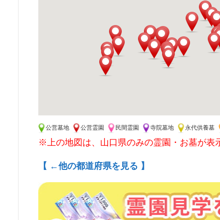
公営墓地
公営霊園
民間霊園
寺院墓地
永代供養墓
※上の地図は、山口県のみの霊園・お墓が表
【 ←他の都道府県を見る 】