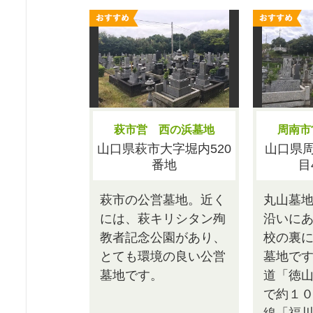
萩市営 西の浜墓地
周南市
山口県萩市大字堀内520
山口県
番地
目
萩市の公営墓地。近く
丸山墓
には、萩キリシタン殉
沿いに
教者記念公園があり、
校の裏
とても環境の良い公営
墓地で
墓地です。
道「徳山
で約１０
線「福