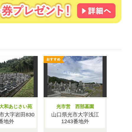
大和あじさい苑
光市営 西部墓園
市大字岩田830
山口県光市大字浅江
番地外
1243番地外