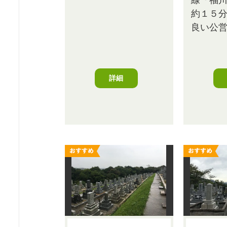
約１５
良い公
詳細