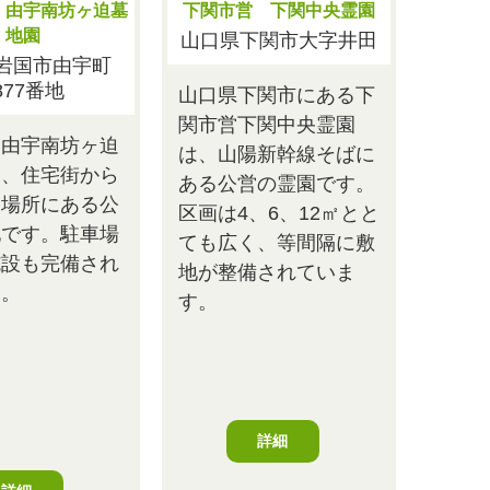
 由宇南坊ヶ迫墓
下関市営 下関中央霊園
地園
山口県下関市大字井田
岩国市由宇町
877番地
山口県下関市にある下
関市営下関中央霊園
営由宇南坊ヶ迫
は、山陽新幹線そばに
は、住宅街から
ある公営の霊園です。
い場所にある公
区画は4、6、12㎡とと
地です。駐車場
ても広く、等間隔に敷
施設も完備され
地が整備されていま
す。
す。
詳細