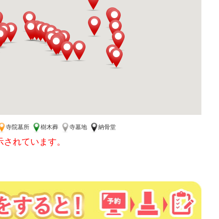
寺院墓所
樹木葬
寺墓地
納骨堂
示されています。