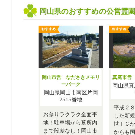
岡山県のおすすめの公営霊
岡山市営 なださきメモリ
真庭市営
ーパーク
岡山県真
岡山県岡山市南区片岡
2515番地
平成２
お参りラクラク全面平
した新
地！駐車場から墓所内
世ＩＣ
まで段差なし！岡山市
からも