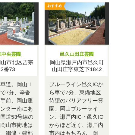
宗中央霊園
邑久山田庄霊園
岡山市北区吉宗
岡山県瀬戸内市邑久町
42番73
山田庄字東芝下1842
動車道。岡山Ｉ
ブルーライン邑久ICか
で7分、辛香
ら車で7分、東備地区
ル手前、岡山運
待望のバリアフリー霊
センター南にあ
園。岡山ブルーライ
国道53号線の
ン、瀬戸内IC・邑久IC
、岡山市街地は
からほど近く、瀬戸内
ん、御津・建部
市内はもちろん、岡