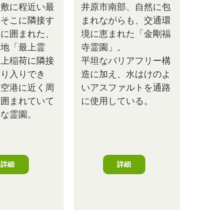
倉敷に程近い最
井原市南部、自然に包
。そこに隣接す
まれながらも、交通環
緑に囲まれた、
境に恵まれた「金剛福
聖地「最上霊
寺霊園」。
最上稲荷に隣接
平坦なバリアフリー構
乗り入りでき
造に加え、水はけのよ
山空港に近く周
いアスファルトを通路
に囲まれていて
に使用している。
富な霊園。
詳細
詳細