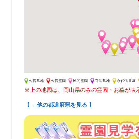
公営墓地
公営霊園
民間霊園
寺院墓地
永代供養墓
※上の地図は、岡山県のみの霊園・お墓が表
【 ←他の都道府県を見る 】