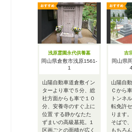
浅原霊園永代供養墓
吉
岡山県倉敷市浅原1561-
岡山県
1
山陽自動車道倉敷イン
山陽自
ターより車で５分、総
Ｃから車
社方面からも車で１０
トンネ
分、安養寺のすぐ上に
転免許
位置 する静かなたた
ります。
ずまいの高級墓苑。1
そばで
区画ごとの面積が広く
もちろ