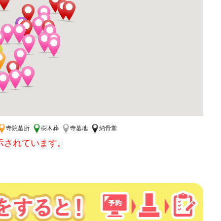
寺院墓所
樹木葬
寺墓地
納骨堂
示されています。