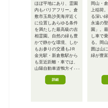
ほぼ平地にあり、霊園
岡山・
内もバリアフリー。倉
上稲荷
敷市玉島沙美海岸近く
る深い
に位置しあらゆる条件
永遠の
を満たした最高級の吉
園」。
相霊園。自然の緑も豊
し車で
かで静かな環境、しか
る。岡
もお参りの交通もJＲ
囲は山
金光駅・新倉敷駅から
緑が豊
も至近距離・車では、
山陽自動車道鴨方イン
ターチェンジ・玉島イ
詳細
ンターチェンジから至
近距離。