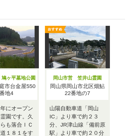
園
 鳩ヶ平墓地公園
岡山市営 笠井山霊園
庭市台金屋550
岡山県岡山市北区畑鮎
番地4
22番地の7
８年にオープン
山陽自動車道「岡山
規霊園です。久
IC」より車で約２３
からも落合ＩＣ
分、JR津山線「備前原
国道１８１をす
駅」より車で約２０分