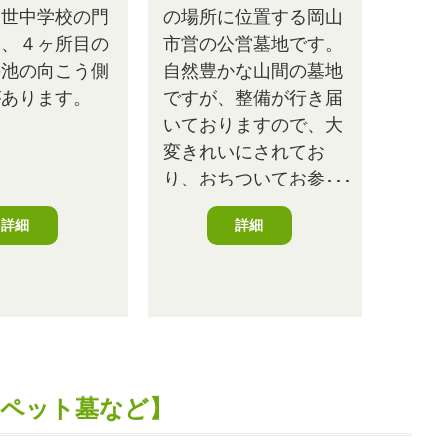
久世中学校の門
の場所に位置する岡山
り、４ヶ所目の
市営の公営墓地です。
の池の向こう側
自然豊かな山間の墓地
があります。
ですが、整備が行き届
いておりますので、大
変きれいにされてお
り、おちついてお参り
することができます。
詳細
詳細
・ペット墓など】