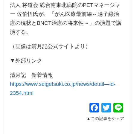
法人 将道会 総合南東北病院のPETマネージャ
ー 佐伯悟氏が、「がん医療最前線～陽子線治
療の現状とBNCT治療の将来性～」の演題で講
演する。
（画像は清月記公式サイトより）
▼外部リンク
清月記 新着情報
https://www.seigetsuki.co.jp/news/detail—id-
2354.html
Facebo
Twitt
Li
▲この記事をシェア