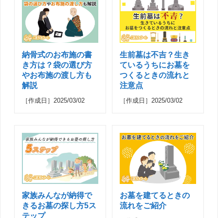
納骨式のお布施の書
生前墓は不吉？生き
き方は？袋の選び方
ているうちにお墓を
やお布施の渡し方も
つくるときの流れと
解説
注意点
［作成日］2025/03/02
［作成日］2025/03/02
家族みんなが納得で
お墓を建てるときの
きるお墓の探し方5ス
流れをご紹介
テップ