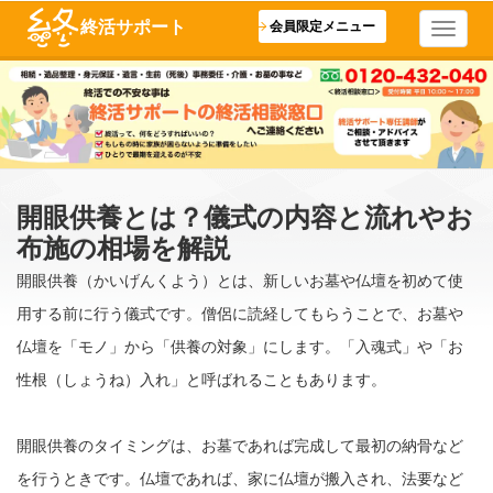
終活サポート
会員限定メニュー
開眼供養とは？儀式の内容と流れやお
布施の相場を解説
開眼供養（かいげんくよう）とは、新しいお墓や仏壇を初めて使
用する前に行う儀式です。僧侶に読経してもらうことで、お墓や
仏壇を「モノ」から「供養の対象」にします。「入魂式」や「お
性根（しょうね）入れ」と呼ばれることもあります。
開眼供養のタイミングは、お墓であれば完成して最初の納骨など
を行うときです。仏壇であれば、家に仏壇が搬入され、法要など