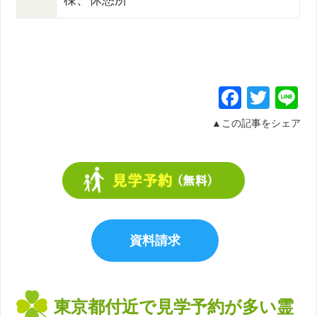
棟、休憩所
Facebo
Twit
L
▲この記事をシェア
東京都付近で見学予約が多い霊