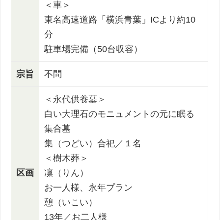
＜車＞
東名高速道路「横浜青葉」ICより約10
分
駐車場完備（50台収容）
宗旨
不問
＜永代供養墓＞
白い大理石のモニュメントの元に眠る
集合墓
集（つどい）合祀／１名
＜樹木葬＞
区画
凜（りん）
お一人様、永年プラン
憩（いこい）
13年／お二人様