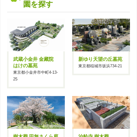
園を探す
武蔵小金井 金藏院
新ゆり天望の丘墓苑
はけの墓苑
東京都稲城市坂浜734-21
東京都小金井市中町4-13-
25
樹木葬 田無さくら庭
泊舩寺 樹木葬