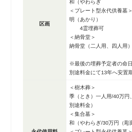
和（やわらぎ
＜プレート型永代供養墓
明（あかり）
区画
4霊埋葬可
＜納骨堂＞
納骨堂（二人用、四人用
※最後の埋葬予定者の命日
別途料金にて13年へ安置
＜樹木葬＞
季（とき）一人用/40万円
別途料金）
＜集合墓＞
和（やわらぎ/30万円（彫刻
永代使用料
＜プレート型永代供養墓