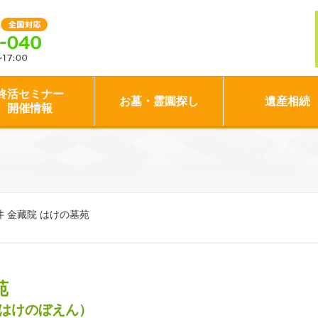
終活セミナー
お墓・霊園探し
遺産相続
開催情報
 金藏院 はけの墓苑
苑
はけのぼえん）