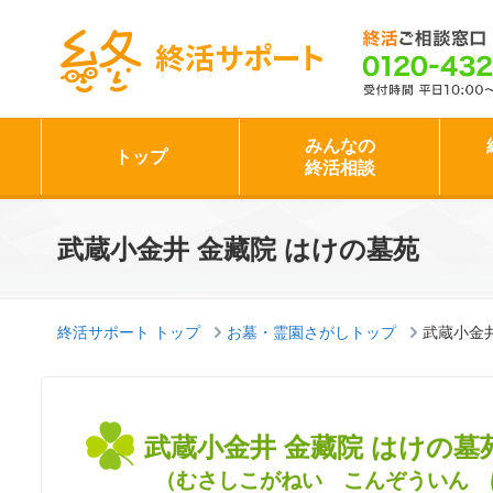
終活サポート
みんなの
トップ
終活相談
武蔵小金井 金藏院 はけの墓苑
終活サポート トップ
お墓・霊園さがしトップ
武蔵小金井
武蔵小金井 金藏院 はけの墓
（むさしこがねい こんぞういん 