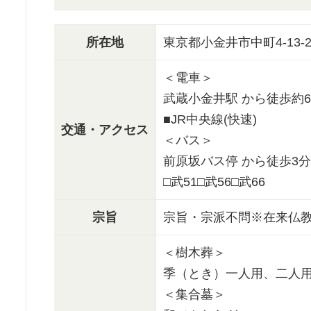
所在地
東京都小金井市中町4-13-2
＜電車＞
武蔵小金井駅 から徒歩約
■JR中央線(快速)
交通・アクセス
＜バス＞
前原坂バス停 から徒歩3分
□武51□武56□武66
宗旨
宗旨・宗派不問※在来仏
＜樹木葬＞
季（とき）一人用、二人
＜集合墓＞