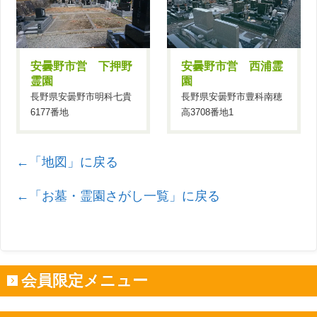
安曇野市営 下押野
安曇野市営 西浦霊
霊園
園
長野県安曇野市明科七貴
長野県安曇野市豊科南穂
6177番地
高3708番地1
←「地図」に戻る
←「お墓・霊園さがし一覧」に戻る
会員限定メニュー