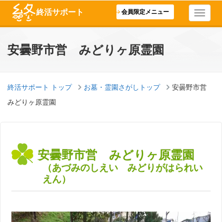
終活サポート
会員限定メニュー
安曇野市営 みどりヶ原霊園
終活サポート トップ
お墓・霊園さがしトップ
安曇野市営
みどりヶ原霊園
安曇野市営 みどりヶ原霊園
（あづみのしえい みどりがはられい
えん）