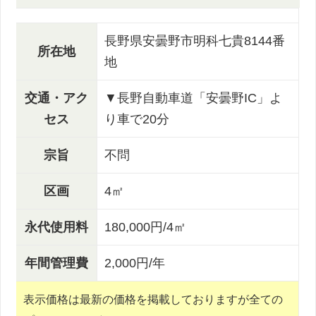
長野県安曇野市明科七貴8144番
所在地
地
交通・アク
▼長野自動車道「安曇野IC」よ
セス
り車で20分
宗旨
不問
区画
4㎡
永代使用料
180,000円/4㎡
年間管理費
2,000円/年
表示価格は最新の価格を掲載しておりますが全ての