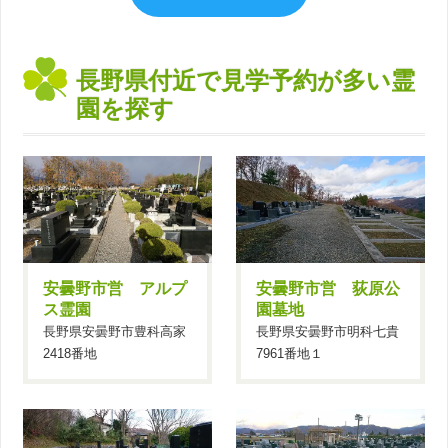
長野県付近で見学予約が多い霊
園を探す
安曇野市営 アルプ
安曇野市営 荻原公
ス霊園
園墓地
長野県安曇野市豊科高家
長野県安曇野市明科七貴
2418番地
7961番地１