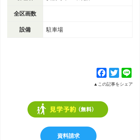
全区画数
設備
駐車場
Facebo
Twit
L
▲この記事をシェア