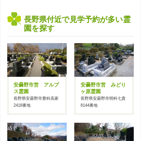
長野県付近で見学予約が多い霊
園を探す
安曇野市営 アルプ
安曇野市営 みどり
ス霊園
ヶ原霊園
長野県安曇野市豊科高家
長野県安曇野市明科七貴
2418番地
8144番地