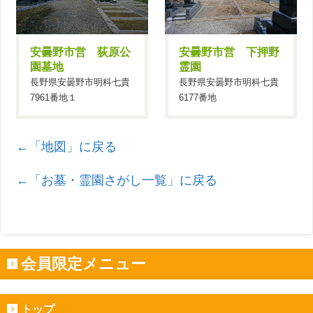
安曇野市営 荻原公
安曇野市営 下押野
園墓地
霊園
長野県安曇野市明科七貴
長野県安曇野市明科七貴
7961番地１
6177番地
←「地図」に戻る
←「お墓・霊園さがし一覧」に戻る
会員限定メニュー
トップ