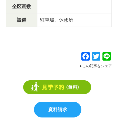
全区画数
設備
駐車場、休憩所
Facebo
Twit
L
▲この記事をシェア