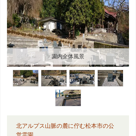
園内全体風景
北アルプス山脈の麓に佇む松本市の公
営霊園