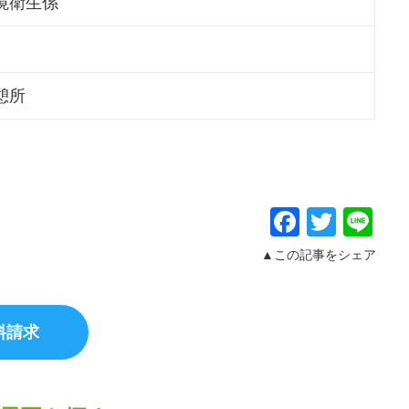
境衛生係
憩所
Facebo
Twitt
Li
▲この記事をシェア