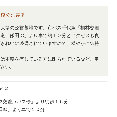
規模公営霊園
る大型の公営墓地です。市バス千代線「桐林交差
道「飯田IC」より車で約１０分とアクセスも良
変きれいに整備されていますので、穏やかに気持
又は本籍を有している方に限られているなど、申
ださい。
4-2
林交差点バス停」より徒歩１５分
田IC」より車で１０分