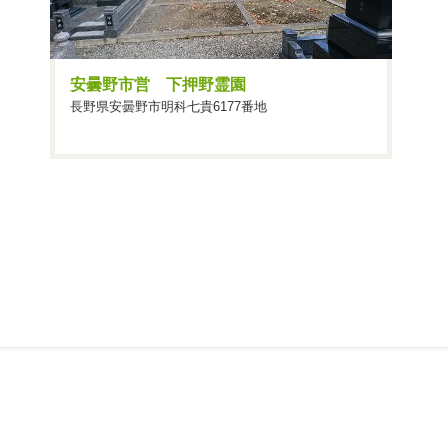
安曇野市営 下押野霊園
長野県安曇野市明科七貴6177番地