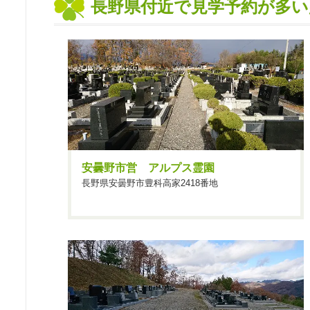
長野県付近で見学予約が多い
安曇野市営 アルプス霊園
長野県安曇野市豊科高家2418番地