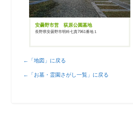
安曇野市営 荻原公園墓地
長野県安曇野市明科七貴7961番地１
←「地図」に戻る
←「お墓・霊園さがし一覧」に戻る