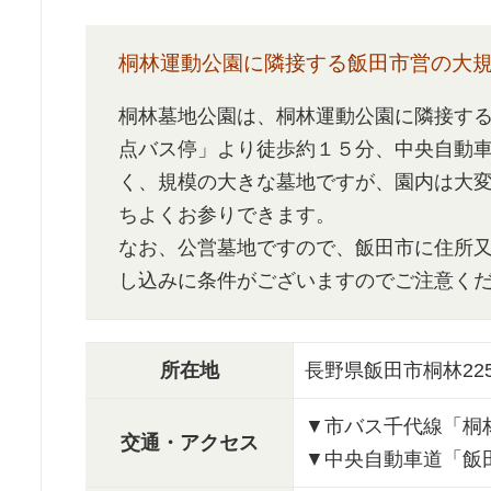
桐林運動公園に隣接する飯田市営の大
桐林墓地公園は、桐林運動公園に隣接す
点バス停」より徒歩約１５分、中央自動車
く、規模の大きな墓地ですが、園内は大
ちよくお参りできます。
なお、公営墓地ですので、飯田市に住所
し込みに条件がございますのでご注意く
所在地
長野県飯田市桐林225
▼市バス千代線「桐
交通・アクセス
▼中央自動車道「飯