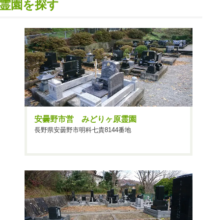
霊園を探す
安曇野市営 みどりヶ原霊園
長野県安曇野市明科七貴8144番地