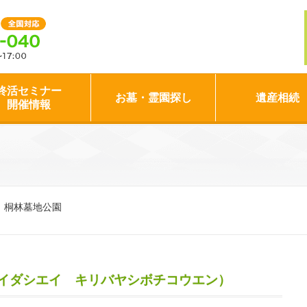
終活セミナー
お墓・霊園探し
遺産相続
開催情報
 桐林墓地公園
イダシエイ キリバヤシボチコウエン）