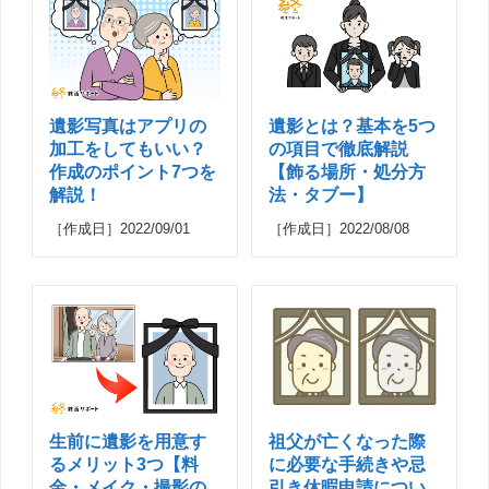
遺影写真はアプリの
遺影とは？基本を5つ
加工をしてもいい？
の項目で徹底解説
作成のポイント7つを
【飾る場所・処分方
解説！
法・タブー】
［作成日］2022/09/01
［作成日］2022/08/08
生前に遺影を用意す
祖父が亡くなった際
るメリット3つ【料
に必要な手続きや忌
金・メイク・撮影の
引き休暇申請につい