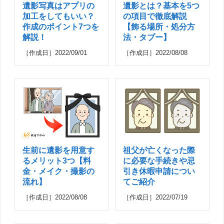
遺影写真はアプリの
遺影とは？基本を5つ
加工をしてもいい？
の項目で徹底解説
作成のポイント7つを
【飾る場所・処分方
解説！
法・タブー】
［作成日］2022/09/01
［作成日］2022/08/08
生前に遺影を用意す
祖父が亡くなった際
るメリット3つ【料
に必要な手続きや忌
金・メイク・撮影の
引き休暇申請につい
流れ】
てご紹介
［作成日］2022/08/08
［作成日］2022/07/19