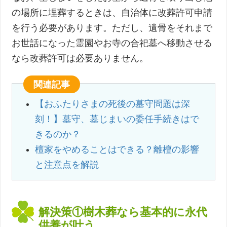
の場所に埋葬するときは、自治体に改葬許可申請
を行う必要があります。ただし、遺骨をそれまで
お世話になった霊園やお寺の合祀墓へ移動させる
なら改葬許可は必要ありません。
関連記事
【おふたりさまの死後の墓守問題は深
刻！】墓守、墓じまいの委任手続きはで
きるのか？
檀家をやめることはできる？離檀の影響
と注意点を解説
解決策①樹木葬なら基本的に永代
供養が叶う